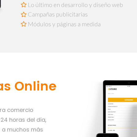
Lo último en desarrollo y diseño web
Campañas publicitarias
Módulos y páginas a medida
s Online
ara comercio
 24 horas del día,
ar a muchos más