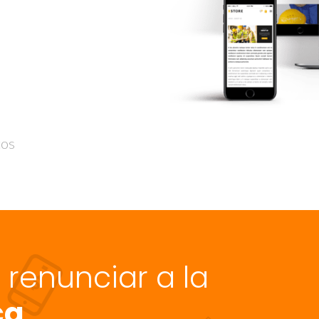
tos
n renunciar a la
ca