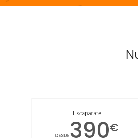
N
Escaparate
390