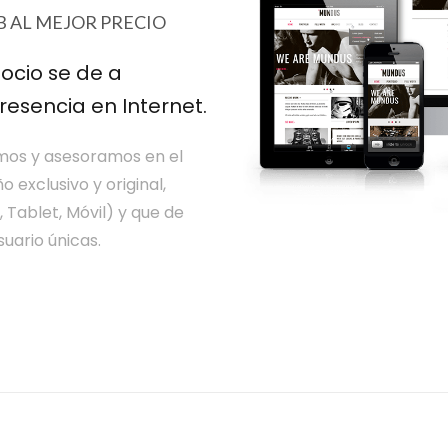
B AL MEJOR PRECIO
ocio se de a
resencia en Internet.
amos y asesoramos en el
 exclusivo y original,
 Tablet, Móvil) y que de
uario únicas.