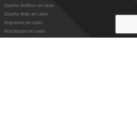
Diseño Gráfico en León
Diseño Web en León
Imprenta en León
Rotulación en León
Serigrafia en León
Productos
LOGOTIPOS
·
CARTELES
·
TARJETAS
·
FOLLETOS
·
OCTAVILLAS
·
REVISTAS
·
PACKAGING
·
ETIQUETAS
·
PEGATINAS
·
PUBLICIDAD
·
VINILOS
·
BANDERAS
·
EXPOSITORES
Legales
Aviso Legal
Política de Privacidad
Política de Cookies