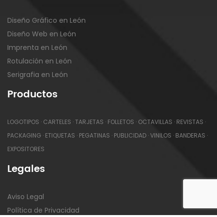
Diseño Gráfico en León
Diseño Web en León
Imprenta en León
Rotulación en León
Serigrafia en León
Productos
LOGOTIPOS
·
CARTELES
·
TARJETAS
·
FOLLETOS
·
OCTAVILLAS
·
REVISTAS
·
PACKAGING
·
ETIQUETAS
·
PEGATINAS
·
PUBLICIDAD
·
VINILOS
·
BANDERAS
·
EXPOSITORES
Legales
Aviso Legal
Política de Privacidad