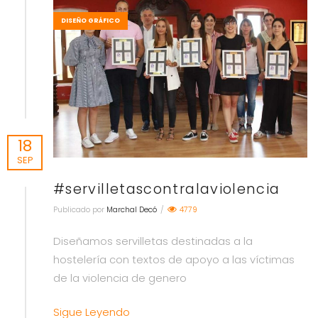
DISEÑO GRÁFICO
18
SEP
#servilletascontralaviolencia
Publicado por
Marchal Decó
/
4779
Diseñamos servilletas destinadas a la
hostelería con textos de apoyo a las víctimas
de la violencia de genero
Sigue Leyendo