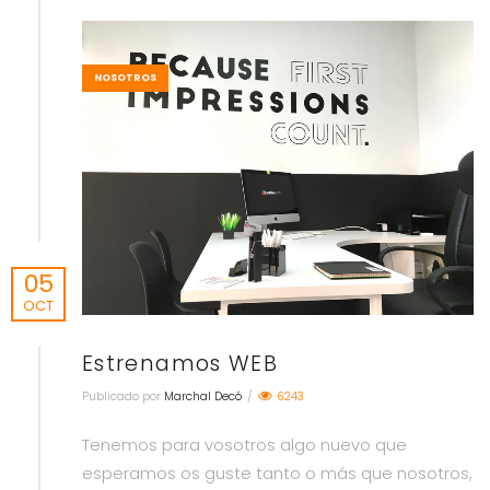
NOSOTROS
05
OCT
Estrenamos WEB
Publicado por
Marchal Decó
/
6243
Tenemos para vosotros algo nuevo que
esperamos os guste tanto o más que nosotros,