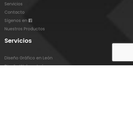
Servicios
Contacto
Sígenos en
Nuestros Productos
Servicios
Diseño Gráfico en León
Diseño Web en León
Imprenta en León
Rotulación en León
Serigrafia en León
Productos
LOGOTIPOS
·
CARTELES
·
TARJETAS
·
FOLLETOS
·
OCTAVILLAS
·
REVISTAS
·
PACKAGING
·
ETIQUETAS
·
PEGATINAS
·
PUBLICIDAD
·
VINILOS
·
BANDERAS
·