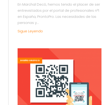
En Marchal Decó, hemos tenido el placer de ser
entrevistados por el portal de profesionales nº1
en España, ProntoPro. Las necesidades de las
personas y...
Sigue Leyendo
DISEÑO GRÁFICO