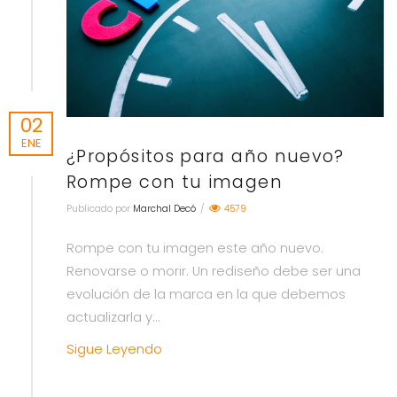
02
ENE
¿Propósitos para año nuevo?
Rompe con tu imagen
Publicado por
Marchal Decó
/
4579
Rompe con tu imagen este año nuevo.
Renovarse o morir. Un rediseño debe ser una
evolución de la marca en la que debemos
actualizarla y...
Sigue Leyendo