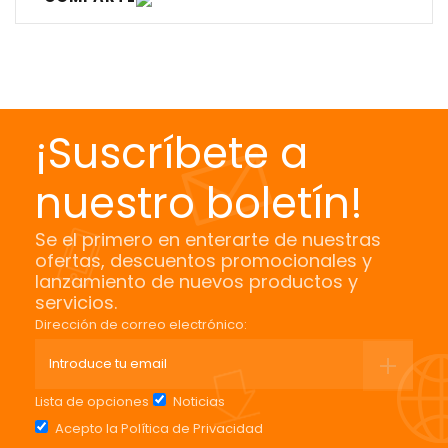
¡Suscríbete a
nuestro boletín!
Se el primero en enterarte de nuestras
ofertas, descuentos promocionales y
lanzamiento de nuevos productos y
servicios.
Dirección de correo electrónico:
Lista de opciones
Noticias
Acepto la
Política de Privacidad