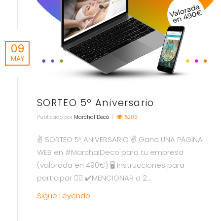
09
MAY
SORTEO 5º Aniversario
Publicado por
Marchal Decó
/
5209
✌️ SORTEO 5º ANIVERSARIO ✌️ Gana UNA PÁGINA
WEB en #MarchalDeco para tu empresa
(valorada en 490€) 🖥️ Instrucciones para
participar 👇🏻 ✔️MENCIONAR a 2...
Sigue Leyendo