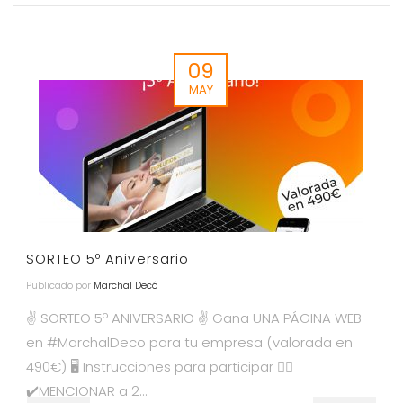
09
MAY
SORTEO 5º Aniversario
Publicado por
Marchal Decó
✌️ SORTEO 5º ANIVERSARIO ✌️ Gana UNA PÁGINA WEB
en #MarchalDeco para tu empresa (valorada en
490€) 🖥️ Instrucciones para participar 👇🏻
✔️MENCIONAR a 2...