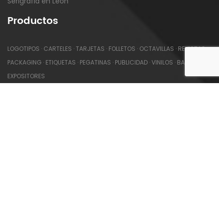
Serigrafia en León
Productos
LOGOTIPOS
·
CARTELES
·
TARJETAS
·
FOLLETOS
·
OCTAVILLAS
·
REVISTAS
·
PACKAGING
·
ETIQUETAS
·
PEGATINAS
·
PUBLICIDAD
·
VINILOS
·
BANDERAS
·
EXPOSITORES
Legales
Aviso Legal
Política de Privacidad
Política de Cookies